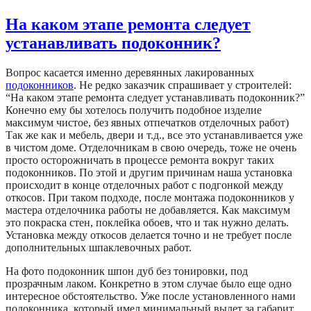
На каком этапе ремонта следует
устанавливать подоконник?
Вопрос касается именно деревянных лакированных
подоконников
. Не редко заказчик спрашивает у строителей:
“На каком этапе ремонта следует устанавливать подоконник?”
Конечно ему бы хотелось получить подобное изделие
максимум чистое, без явных отпечатков отделочных работ)
Так же как и мебель, двери и т.д., все это устанавливается уже
в чистом доме. Отделочникам в свою очередь, тоже не очень
просто осторожничать в процессе ремонта вокруг таких
подоконников. По этой и другим причинам наша установка
происходит в конце отделочных работ с подгонкой между
откосов. При таком подходе, после монтажа подоконников у
мастера отделочника работы не добавляется. Как максимум
это покраска стен, поклейка обоев, что и так нужно делать.
Установка между откосов делается точно и не требует после
дополнительных шпаклевочных работ.
На фото подоконник шпон дуб без тонировки, под
прозрачным лаком. Конкретно в этом случае было еще одно
интересное обстоятельство. Уже после установленного нами
подоконника, который имел минимальный вылет за габарит